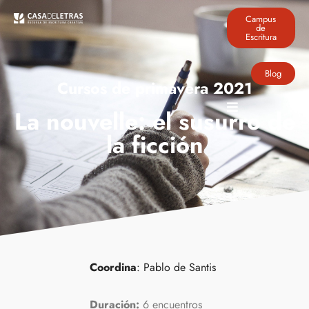
Campus
de
Escritura
Blog
Cursos de primavera 2021
La nouvelle: el susurro de
la ficción
Coordina
:
Pablo de Santis
Duración:
6 encuentros