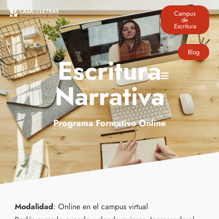
Campus
de
Escritura
Blog
Escritura
Narrativa
Programa Formativo Online
Modalidad
: Online en el campus virtual