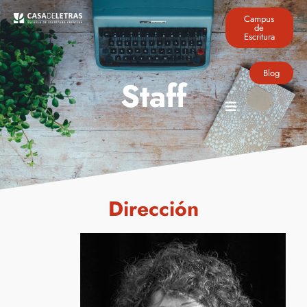
Campus
de
Escritura
Blog
Staff
Dirección