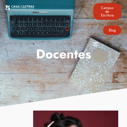
Campus
de
Escritura
Blog
Docentes