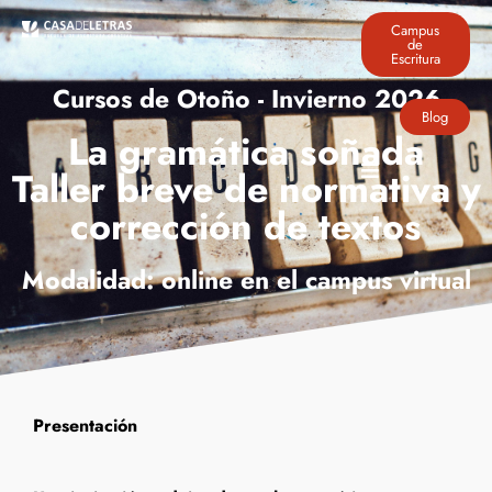
Campus
de
Escritura
Cursos de Otoño - Invierno 2026
Blog
La gramática soñada
Taller breve de normativa y
corrección de textos
Modalidad: online en el campus virtual
Presentación