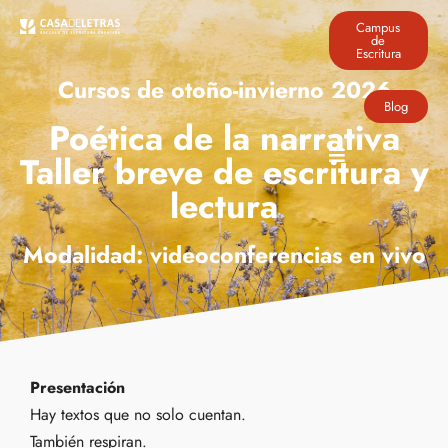
Campus
de
Escritura
Cursos de otoño-invierno 2026
Blog
Poética de la narrativa
Taller breve de escritura y
lectura
Modalidad: videoconferencias en vivo
Presentación
Hay textos que no solo cuentan.
También respiran.