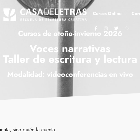
Cursos Online
Cur
Cursos de otoño-invierno 2026
Voces narrativas
Taller de escritura y lectura
Modalidad: videoconferencias en vivo
uenta, sino quién la cuenta.