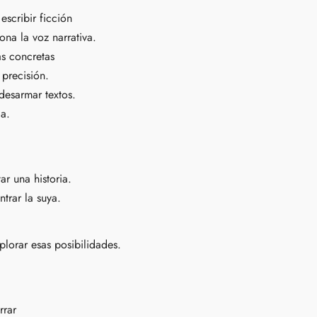
escribir ficción
na la voz narrativa.
s concretas
 precisión.
 desarmar textos.
ia.
r una historia.
trar la suya.
plorar esas posibilidades.
rrar