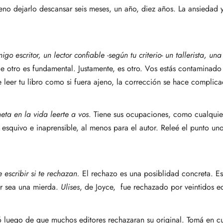
ueno dejarlo descansar seis meses, un año, diez años. La ansiedad y
go escritor, un lector confiable -según tu criterio- un tallerista, u
 otro es fundamental. Justamente, es otro. Vos estás contaminado p
de leer tu libro como si fuera ajeno, la corrección se hace complic
eta en la vida leerte a vos
. Tiene sus ocupaciones, como cualquier
e esquivo e inaprensible, al menos para el autor. Releé el punto un
 escribir si te rechazan.
El rechazo es una posiblidad concreta. Es
or sea una mierda.
Ulises
, de Joyce, fue rechazado por veintidos ed
luego de que muchos editores rechazaran su original. Tomá en cu