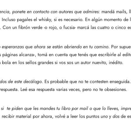
iencia, ponete en contacto con autores que admires
: mandá mails, l
. Incluso pagales el whisky, si es necesario. En algún momento de 
. Con un fibrón verde -o rojo, o fucsia- marcá las cuatro o cinco ed
o esperanzas que ahora se están abriendo en tu camino
. Por supue
vas páginas alcanza-, tomá en cuenta que tenés que escribirle al ed
bola en los sellos grandes si vos sos un autor nuevito, inédito.
 dos de este decálogo
. Es probable que no te contesten enseguida
espuesta. Leé esa respuesta varias veces, pero no te obsesiones.
 si te piden que les mandes tu libro por mail o que lo lleves, impr
 recibir material por ahora, volvé a leer los puntos
uno
y
dos
de es