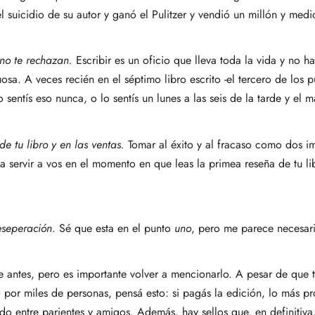
 suicidio de su autor y ganó el Pulitzer y vendió un millón y medi
 no te rechazan.
Escribir es un oficio que lleva toda la vida y no h
uosa. A veces recién en el séptimo libro escrito -el tercero de los 
 sentís eso nunca, o lo sentís un lunes a las seis de la tarde y el
de tu libro y en las ventas.
Tomar al éxito y al fracaso como dos i
 servir a vos en el momento en que leas la primea reseña de tu lib
eseperación
. Sé que esta en el punto
uno
, pero me parece necesari
 antes, pero es importante volver a mencionarlo. A pesar de que 
o por miles de personas, pensá esto: si pagás la edición, lo más p
o entre parientes y amigos. Además, hay sellos que, en definitiva, 