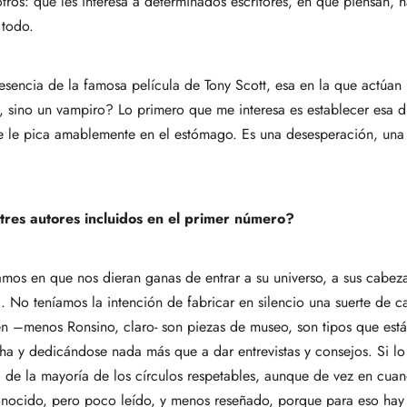
ros: qué les interesa a determinados escritores, en qué piensan, 
 todo.
 esencia de la famosa película de Tony Scott, esa en la que actúa
, sino un vampiro? Lo primero que me interesa es establecer esa di
que le pica amablemente en el estómago. Es una desesperación, una a
s tres autores incluidos en el primer número?
samos en que nos dieran ganas de entrar a su universo, a sus cabe
 No teníamos la intención de fabricar en silencio una suerte de c
n –menos Ronsino, claro- son piezas de museo, son tipos que está
a y dedicándose nada más que a dar entrevistas y consejos. Si lo
 de la mayoría de los círculos respetables, aunque de vez en cuan
ocido, pero poco leído, y menos reseñado, porque para eso hay que