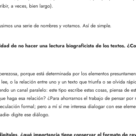
ibir, a veces, bien largo).
pusimos una serie de nombres y votamos. Así de simple.
sidad de no hacer una lectura biograficista de los textos. ¿
a perezosa, porque está determinada por los elementos presuntament
lee, o la relación entre uno y un texto que triunfa o se olvida ráp
endo un canal paralelo: este tipo escribe estas cosas, piensa de e
que haga esa relación? ¿Para ahorrarnos el trabajo de pensar por 
peculación formal; pero a mí sí me interesa dialogar con ese eleme
 nadie- digite ese diálogo.
digitales, ¿qué importancia tiene conservar el formato de re