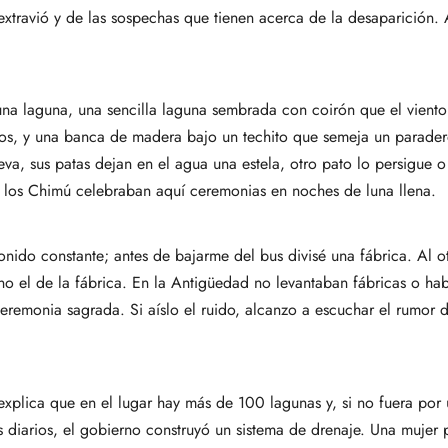
 extravió y de las sospechas que tienen acerca de la desaparición.
a laguna, una sencilla laguna sembrada con coirón que el viento
tos, y una banca de madera bajo un techito que semeja un parade
va, sus patas dejan en el agua una estela, otro pato lo persigue o l
e los Chimú celebraban aquí ceremonias en noches de luna llena.
nido constante; antes de bajarme del bus divisé una fábrica. Al ot
no el de la fábrica. En la Antigüedad no levantaban fábricas o ha
eremonia sagrada. Si aíslo el ruido, alcanzo a escuchar el rumor de
a explica que en el lugar hay más de 100 lagunas y, si no fuera por
s diarios, el gobierno construyó un sistema de drenaje. Una mujer