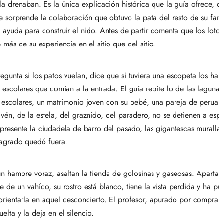
la drenaban. Es la única explicación histórica que la guía ofrece,
e sorprende la colaboración que obtuvo la pata del resto de su fam
a ayuda para construir el nido. Antes de partir comenta que los lot
ás de su experiencia en el sitio que del sitio.
egunta si los patos vuelan, dice que si tuviera una escopeta los har
 escolares que comían a la entrada. El guía repite lo de las lagun
 escolares, un matrimonio joven con su bebé, una pareja de peru
vén, de la estela, del graznido, del paradero, no se detienen a espe
l presente la ciudadela de barro del pasado, las gigantescas murall
 sagrado quedó fuera.
n hambre voraz, asaltan la tienda de golosinas y gaseosas. Apartad
 de un vahído, su rostro está blanco, tiene la vista perdida y ha 
orientarla en aquel desconcierto. El profesor, apurado por comprar
lta y la deja en el silencio.