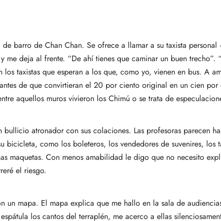
ela de barro de Chan Chan. Se ofrece a llamar a su taxista persona
 y me deja al frente. “De ahí tienes que caminar un buen trecho”. 
tan los taxistas que esperan a los que, como yo, vienen en bus. A
tes de que convirtieran el 20 por ciento original en un cien por 
entre aquellos muros vivieron los Chimú o se trata de especulacion
un bullicio atronador con sus colaciones. Las profesoras parece
 bicicleta, como los boleteros, los vendedores de suvenires, los ta
nas maquetas. Con menos amabilidad le digo que no necesito explic
reré el riesgo.
on un mapa. El mapa explica que me hallo en la sala de audiencia
espátula los cantos del terraplén, me acerco a ellas silenciosame