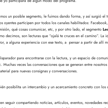
ue yo participara de algún modo del programa.
os un posible segmento, le fuimos dando forma, y así surgió el t
s oyentes participen por todos los canales habilitados: Facebook, 
misión, qué cosas comunicar, etc, y por otro lado, el segmento
Le
como decimos, son lecturas que “ojalá te cruces en el camino”. La 
tor, a alguna experiencia con ese texto, a pensar a partir de allí m
arador para encontrarse con la lectura, y un espacio de comunica
c. Muchas veces las conversaciones que se generan entre nosotros 
terial para nuevas consignas y conversaciones.
bién posibilita un intercambio y un acercamiento concreto con los 
ten seguir compartiendo noticias, artículos, eventos, novedades rec