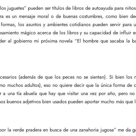
los juguetes” pueden ser títulos de libros de autoayuda para niños
 obra es un mensaje moral o de buenas costumbres, como bien de
s formas, los asuntos y ambientes cotidianos pueden servir para
amiento mágico acerca de los libros y su capacidad de influir en
der al gobierno mi próxima novela “El hombre que sacaba la basu
necesarios (además de que los peces no se sientan). Si bien los 
como muchos adultos), eso no quiere decir que la única forma de 
a una tía abuela que hay que visitar una vez por año, pero no a
unos buenos adjetivos bien usados pueden aportar mucho más que l
a por la verde pradera en busca de una zanahoria jugosa” me da ga