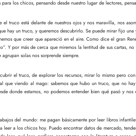
s para los chicos, pensando desde nuestro lugar de lectores, pensand
ue el truco está delante de nuestros ojos y nos maravilla, nos 
ue hay un truco, y queremos descubrirlo. Se puede mirar fijo una
nemos que creer que apareció en el aire. Como dice el gran Re
nto”. Y por más de cerca que miremos la lentitud de sus cartas, n
se agrupan solas nos sorprende siempre.
descubrir el truco, de explorar los recursos, mirar lo mismo pero
ual que viendo al mago: sabemos que hubo un truco, que no hay m
sde donde estamos, no podemos entender bien qué pasó y nos qu
bajos del mundo: me pagan básicamente por leer libros infantile
ta leer a los chicos hoy. Puedo encontrar datos de mercado, tend