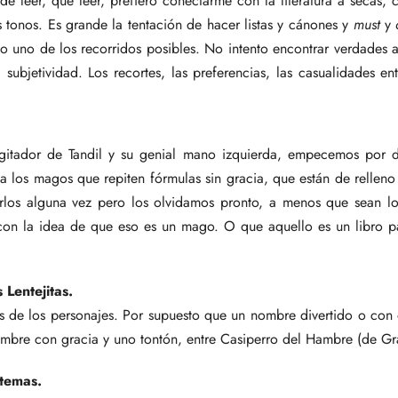
de leer, qué leer, prefiero conectarme con la literatura a secas, 
s tonos. Es grande la tentación de hacer listas y cánones y
must
y
o uno de los recorridos posibles. No intento encontrar verdades 
a subjetividad. Los recortes, las preferencias, las casualidades e
digitador de Tandil y su genial mano izquierda, empecemos por 
a los magos que repiten fórmulas sin gracia, que están de relleno 
los alguna vez pero los olvidamos pronto, a menos que sean lo
on la idea de que eso es un mago. O que aquello es un libro par
 Lentejitas.
s de los personajes. Por supuesto que un nombre divertido o co
mbre con gracia y uno tontón, entre Casiperro del Hambre (de Grac
temas.