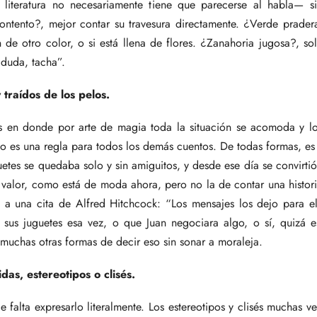
literatura no necesariamente tiene que parecerse al habla— si
ontento?, mejor contar su travesura directamente. ¿Verde pradera
n de otro color, o si está llena de flores. ¿Zanahoria jugosa?, sol
 duda, tacha”.
 traídos de los pelos.
es en donde por arte de magia toda la situación se acomoda y los
no es una regla para todos los demás cuentos. De todas formas, e
uetes se quedaba solo y sin amiguitos, y desde ese día se convirt
un valor, como está de moda ahora, pero no la de contar una histo
 a una cita de Alfred Hitchcock: “Los mensajes los dejo para el 
a sus juguetes esa vez, o que Juan negociara algo, o sí, quiz
 muchas otras formas de decir eso sin sonar a moraleja.
as, estereotipos o clisés.
e falta expresarlo literalmente. Los estereotipos y clisés muchas