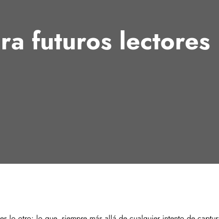
ra futuros lectores
es lo otro: lo que, siempre más allá de cualquier intento de captur