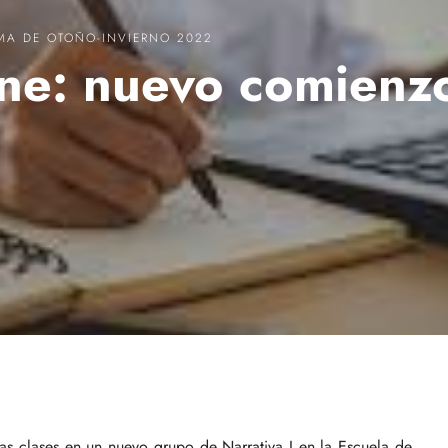
MA DE OTOÑO-INVIERNO 2022
ine: nuevo comienz
as clases en un nuevo grupo de
Narrativa I
en la
Escuela de