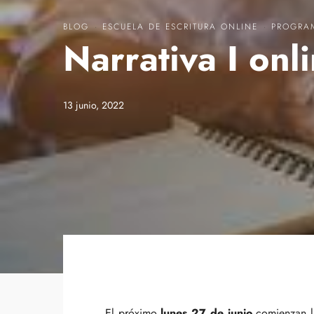
BLOG
·
ESCUELA DE ESCRITURA ONLINE
·
PROGRA
Narrativa I onl
13 junio, 2022
El próximo
lunes 27 de junio
comienzan l