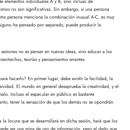
e elementos individuales A y B, sino incluso de
smos no son significativas. Sin embargo, si una persona
otra persona menciona la combinación inusual A-C, es muy
niguno ha pensado por separado, puede producir la
sesiones no es pensar en nuevas ideas, sino educar a los
nes-hechos, teorías y pensamientos errantes.
ra hacerlo? En primer lugar, debe existir la facilidad, la
sividad. El mundo en general desaprueba la creatividad, y el
malo. Incluso el especular en público es bastante
anto, tener la sensación de que los demás no se opondrán.
 a la locura que se desarrollará en dicha sesión, hará que los
 puede ser una mina de oro de información, pero el daño que