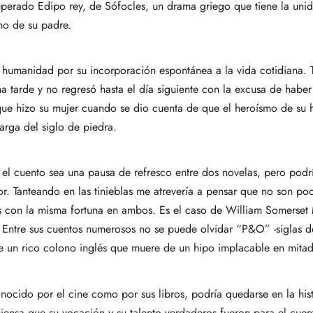
uperado Edipo rey, de Sófocles, un drama griego que tiene la unida
no de su padre.
 humanidad por su incorporación espontánea a la vida cotidiana. Ta
a tarde y no regresó hasta el día siguiente con la excusa de habe
que hizo su mujer cuando se dio cuenta de que el heroísmo de su
arga del siglo de piedra.
 el cuento sea una pausa de refresco entre dos novelas, pero podr
or. Tanteando en las tinieblas me atrevería a pensar que no son poc
 con la misma fortuna en ambos. Es el caso de William Somerset
 Entre sus cuentos numerosos no se puede olvidar “P&O” -siglas 
 de un rico colono inglés que muere de un hipo implacable en mita
ocido por el cine como por sus libros, podría quedarse en la histo
piensa que su vocación y su talento verdaderos fueron para el cuen