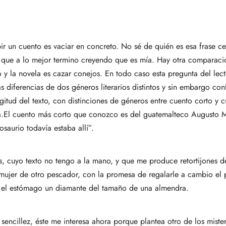
ibir un cuento es vaciar en concreto. No sé de quién es esa frase 
 que a lo mejor termino creyendo que es mía. Hay otra comparación
o y la novela es cazar conejos. En todo caso esta pregunta del le
s diferencias de dos géneros literarios distintos y sin embargo co
ongitud del texto, con distinciones de géneros entre cuento corto y c
la.El cuento más corto que conozco es del guatemalteco Augusto M
osaurio todavía estaba allí”.
, cuyo texto no tengo a la mano, y que me produce retortijones d
 mujer de otro pescador, con la promesa de regalarle a cambio el
en el estómago un diamante del tamaño de una almendra.
encillez, éste me interesa ahora porque plantea otro de los mister