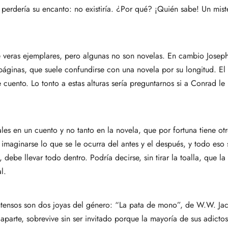
 perdería su encanto: no existiría. ¿Por qué? ¡Quién sabe! Un mis
 veras ejemplares, pero algunas no son novelas. En cambio Joseph
áginas, que suele confundirse con una novela por su longitud. El d
de cuento. Lo tonto a estas alturas sería preguntarnos si a Conrad l
ales en un cuento y no tanto en la novela, que por fortuna tiene o
aginarse lo que se le ocurra del antes y el después, y todo eso s
ebe llevar todo dentro. Podría decirse, sin tirar la toalla, que la 
l.
tensos son dos joyas del género: “La pata de mono”, de W.W. Jac
parte, sobrevive sin ser invitado porque la mayoría de sus adictos