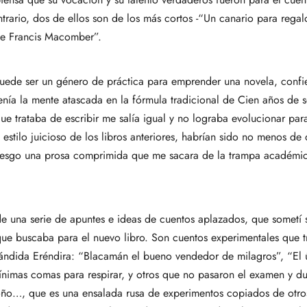
trario, dos de ellos son de los más cortos -“Un canario para regalo”
 de Francis Macomber”.
puede ser un género de práctica para emprender una novela, confi
Tenía la mente atascada en la fórmula tradicional de Cien años de 
ue trataba de escribir me salía igual y no lograba evolucionar par
l estilo juicioso de los libros anteriores, habrían sido no menos de
 riesgo una prosa comprimida que me sacara de la trampa académica 
de una serie de apuntes e ideas de cuentos aplazados, que sometí 
 que buscaba para el nuevo libro. Son cuentos experimentales que 
cándida Eréndira: “Blacamán el bueno vendedor de milagros”, “El ú
ínimas comas para respirar, y otros que no pasaron el examen y du
toño…, que es una ensalada rusa de experimentos copiados de otros