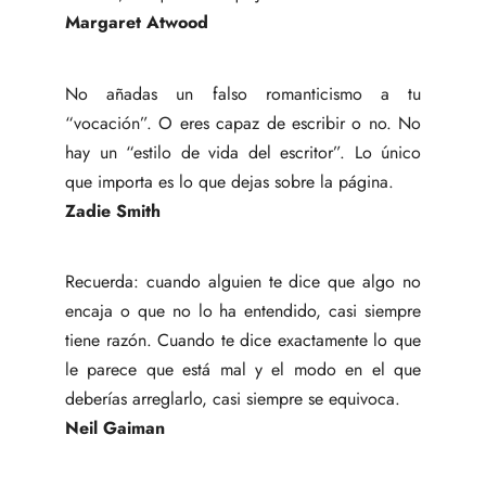
Margaret Atwood
No añadas un falso romanticismo a tu
“vocación”. O eres capaz de escribir o no. No
hay un “estilo de vida del escritor”. Lo único
que importa es lo que dejas sobre la página.
Zadie Smith
Recuerda: cuando alguien te dice que algo no
encaja o que no lo ha entendido, casi siempre
tiene razón. Cuando te dice exactamente lo que
le parece que está mal y el modo en el que
deberías arreglarlo, casi siempre se equivoca.
Neil Gaiman