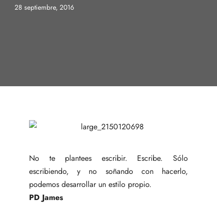
28 septiembre, 2016
No te plantees escribir. Escribe. Sólo
escribiendo, y no soñando con hacerlo,
podemos desarrollar un estilo propio.
PD James