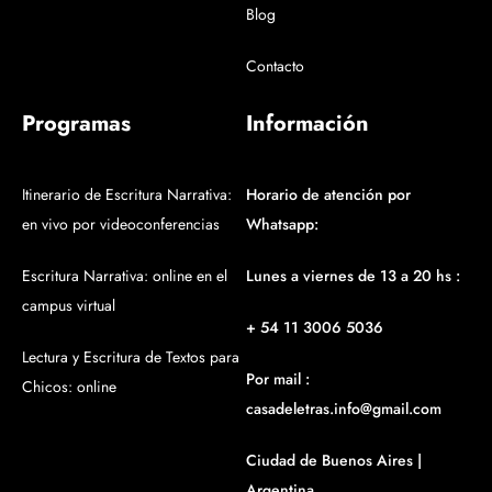
Blog
Contacto
Programas
Información
Itinerario de Escritura Narrativa:
Horario de atención por
en vivo por videoconferencias
Whatsapp:
Escritura Narrativa: online en el
Lunes a viernes de 13 a 20 hs :
campus virtual
+ 54 11 3006 5036
Lectura y Escritura de Textos para
Por mail :
Chicos: online
casadeletras.info@gmail.com
Ciudad de Buenos Aires |
Argentina