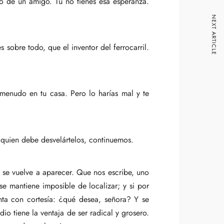
 de un amigo. Tú no tienes esa esperanza.
NEXT ARTICLE
sobre todo, que el inventor del ferrocarril.
 menudo en tu casa. Pero lo harías mal y te
 quien debe desvelártelos, continuemos.
 se vuelve a aparecer. Que nos escribe, uno
e mantiene imposible de localizar; y si por
nta con cortesía: ¿qué desea, señora? Y se
io tiene la ventaja de ser radical y grosero.