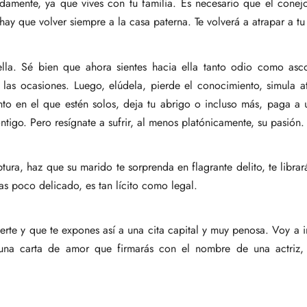
adamente, ya que vives con tu familia. Es necesario que el conej
ay que volver siempre a la casa paterna. Te volverá a atrapar a tu v
ella. Sé bien que ahora sientes hacia ella tanto odio como asc
r las ocasiones. Luego, elúdela, pierde el conocimiento, simula a
to en el que estén solos, deja tu abrigo o incluso más, paga a u
tigo. Pero resígnate a sufrir, al menos platónicamente, su pasión.
tura, haz que su marido te sorprenda en flagrante delito, te librar
s poco delicado, es tan lícito como legal.
rte y que te expones así a una cita capital y muy penosa. Voy a i
e una carta de amor que firmarás con el nombre de una actriz,