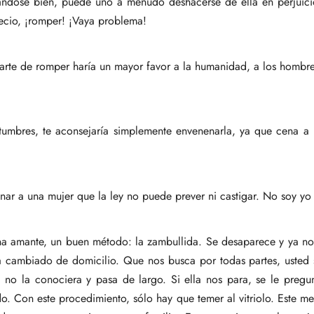
ndose bien, puede uno a menudo deshacerse de ella en perjuicio
ecio, ¡romper! ¡Vaya problema!
rte de romper haría un mayor favor a la humanidad, a los hombres 
stumbres, te aconsejaría simplemente envenenarla, ya que cena a
ar a una mujer que la ley no puede prever ni castigar. No soy yo
na amante, un buen método: la zambullida. Se desaparece y ya no
 cambiado de domicilio. Que nos busca por todas partes, usted s
 no la conociera y pasa de largo. Si ella nos para, se le pregu
o. Con este procedimiento, sólo hay que temer al vitriolo. Este med