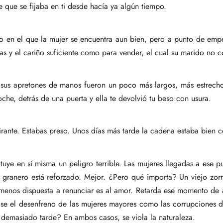
e que se fijaba en ti desde hacía ya algún tiempo.
o en el que la mujer se encuentra aun bien, pero a punto de empe
adas y el cariño suficiente como para vender, el cual su marido no
us apretones de manos fueron un poco más largos, más estrechos,
oche, detrás de una puerta y ella te devolvió tu beso con usura.
elirante. Estabas preso. Unos días más tarde la cadena estaba bie
tuye en sí misma un peligro terrible. Las mujeres llegadas a ese pu
el granero está reforzado. Mejor. ¿Pero qué importa? Un viejo zo
 menos dispuesta a renunciar es al amor. Retarda ese momento de a
enase el desenfreno de las mujeres mayores como las corrupciones 
emasiado tarde? En ambos casos, se viola la naturaleza.