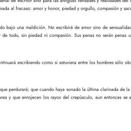
enal de escritor sino para las antiguas verdades y realidades del 
tinada al fracaso: amor y honor, piedad y orgullo, compasión y sacr
ando bajo una maldición. No escribirá de amor sino de sensualida
eor de todo, sin piedad ni compasión. Sus penas no serán penas un
ntinuará escribiendo como si estuviera entre los hombres sólo o
orque perdurará; que cuando haya sonado la última clarinada de la
marea y que enrojecen los rayos del crepúsculo, aun entonces se 