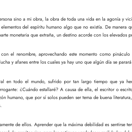
rsona sino a mi obra, la obra de toda una vida en la agonía y vicis
s elementos del espíritu humano algo que no existía. De manera qu
 parte monetaria que extraña, un destino acorde con los elevados p
o con el renombre, aprovechando este momento como pináculo 
ucha y afanes entre los cuales ya hay uno que algún día se parará
ral en todo el mundo, sufrido por tan largo tiempo que ya he
errogante: ¿Cuándo estallaré? A causa de ella, el escritor o escr
azón humano, que por sí solos pueden ser tema de buena literatura
.
amente de ellos. Aprender que la máxima debilidad es sentirse te