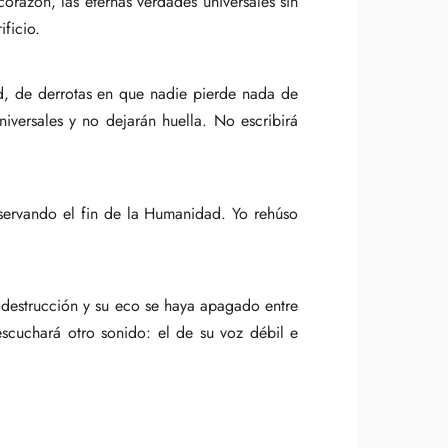
corazón, las eternas verdades universales sin
ificio.
d, de derrotas en que nadie pierde nada de
iversales y no dejarán huella. No escribirá
bservando el fin de la Humanidad. Yo rehúso
 destrucción y su eco se haya apagado entre
escuchará otro sonido: el de su voz débil e