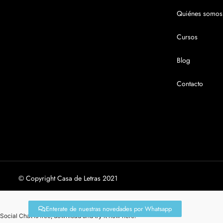
Quiénes somos
Cursos
Blog
Contacto
© Copyright Casa de Letras 2021
Enterate de nuestras novedades por Whatsapp
Social Chat is free, download and try it now
here!