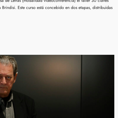
sa de Letras (modalidad videoconferencia) el taller 30 claves
 Brindisi. Este curso está concebido en dos etapas, distribuidas