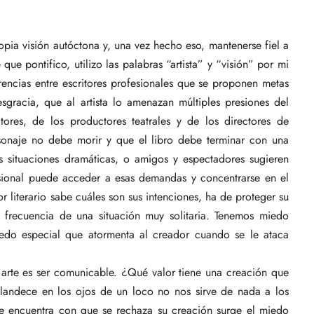
ropia visión autóctona y, una vez hecho eso, mantenerse fiel a
que pontifico, utilizo las palabras “artista” y “visión” por mi
rencias entre escritores profesionales que se proponen metas
esgracia, que al artista lo amenazan múltiples presiones del
ores, de los productores teatrales y de los directores de
rsonaje no debe morir y que el libro debe terminar con una
as situaciones dramáticas, o amigos y espectadores sugieren
ofesional puede acceder a esas demandas y concentrarse en el
or literario sabe cuáles son sus intenciones, ha de proteger su
on frecuencia de una situación muy solitaria. Tenemos miedo
edo especial que atormenta al creador cuando se le ataca
 arte es ser comunicable. ¿Qué valor tiene una creación que
landece en los ojos de un loco no nos sirve de nada a los
e encuentra con que se rechaza su creación surge el miedo