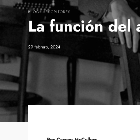
BLOG
·
ESCRITORES
La función del a
29 febrero, 2024
Por Carson McCullers