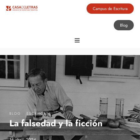
Campus de Escritura
Blog
·
BLOG
ESCRITORES
La falsedad y la ficción
16 abril, 2024