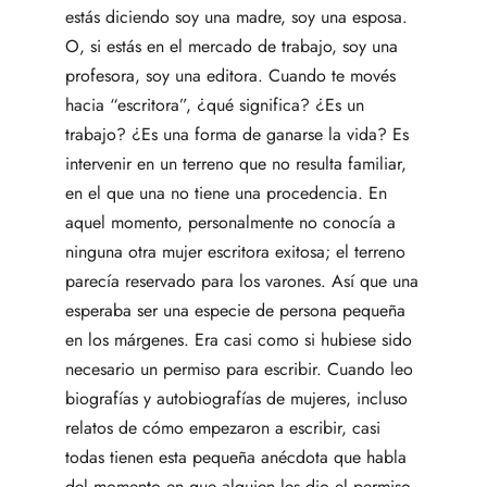
estás diciendo soy una madre, soy una esposa.
O, si estás en el mercado de trabajo, soy una
profesora, soy una editora. Cuando te movés
hacia “escritora”, ¿qué significa? ¿Es un
trabajo? ¿Es una forma de ganarse la vida? Es
intervenir en un terreno que no resulta familiar,
en el que una no tiene una procedencia. En
aquel momento, personalmente no conocía a
ninguna otra mujer escritora exitosa; el terreno
parecía reservado para los varones. Así que una
esperaba ser una especie de persona pequeña
en los márgenes. Era casi como si hubiese sido
necesario un permiso para escribir. Cuando leo
biografías y autobiografías de mujeres, incluso
relatos de cómo empezaron a escribir, casi
todas tienen esta pequeña anécdota que habla
del momento en que alguien les dio el permiso