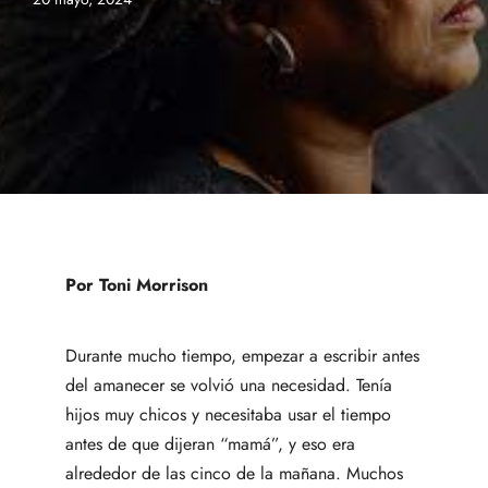
Por Toni Morrison
Durante mucho tiempo, empezar a escribir antes
del amanecer se volvió una necesidad. Tenía
hijos muy chicos y necesitaba usar el tiempo
antes de que dijeran “mamá”, y eso era
alrededor de las cinco de la mañana. Muchos