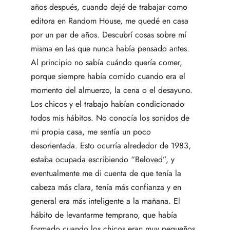
años después, cuando dejé de trabajar como
editora en Random House, me quedé en casa
por un par de años. Descubrí cosas sobre mí
misma en las que nunca había pensado antes.
Al principio no sabía cuándo quería comer,
porque siempre había comido cuando era el
momento del almuerzo, la cena o el desayuno.
Los chicos y el trabajo habían condicionado
todos mis hábitos. No conocía los sonidos de
mi propia casa, me sentía un poco
desorientada. Esto ocurría alrededor de 1983,
estaba ocupada escribiendo “Beloved”, y
eventualmente me di cuenta de que tenía la
cabeza más clara, tenía más confianza y en
general era más inteligente a la mañana. El
hábito de levantarme temprano, que había
formado cuando los chicos eran muy pequeños,