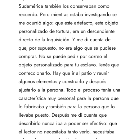
Sudamérica también los conservaban como
recuerdo. Pero mientras estaba investigando se
me ocurrió algo: que este artefacto, este objeto
personalizado de tortura, era un descendiente
directo de la Inquisición. Y me di cuenta de
que, por supuesto, no era algo que se pudiese
comprar. No se puede pedir por correo el
objeto personalizado para tu esclavo. Tenés que
confeccionarlo. Hay que ir al patio y reunir
algunos elementos y construirlo y después
ajustarlo a la persona. Todo el proceso tenía una
característica muy personal para la persona que
lo fabricaba y también para la persona que lo
llevaba puesto. Después me di cuenta que
describirlo nunca iba a poder ser efectivo: que
el lector no necesitaba tanto verlo, necesitaba