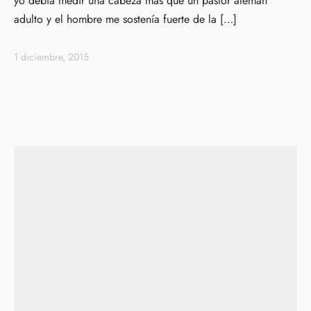
yo debía medir una cabeza más que un pastor alemán
adulto y el hombre me sostenía fuerte de la […]
1 diciembre, 2015