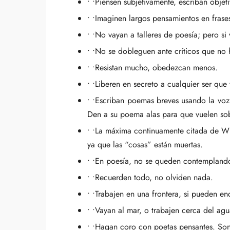
• •Piensen subjetivamente, escriban objet
• •Imaginen largos pensamientos en frases
• •No vayan a talleres de poesía; pero s
• •No se dobleguen ante críticos que no 
• •Resistan mucho, obedezcan menos.
• •Liberen en secreto a cualquier ser que
• •Escriban poemas breves usando la voz 
Den a su poema alas para que vuelen sob
• •La máxima continuamente citada de Wil
ya que las “cosas” están muertas.
• •En poesía, no se queden contempland
• •Recuerden todo, no olviden nada.
• •Trabajen en una frontera, si pueden en
• •Vayan al mar, o trabajen cerca del ag
• •Hagan coro con poetas pensantes. Son 