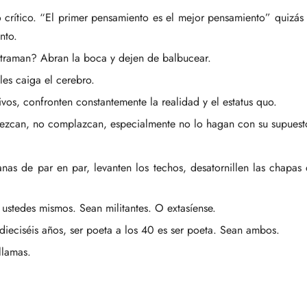
to crítico. “El primer pensamiento es el mejor pensamiento” quizás
nto.
traman? Abran la boca y dejen de balbucear.
les caiga el cerebro.
ivos, confronten constantemente la realidad y el estatus quo.
zcan, no complazcan, especialmente no lo hagan con su supuesto p
tanas de par en par, levanten los techos, desatornillen las chapa
stedes mismos. Sean militantes. O extasíense.
r dieciséis años, ser poeta a los 40 es ser poeta. Sean ambos.
llamas.