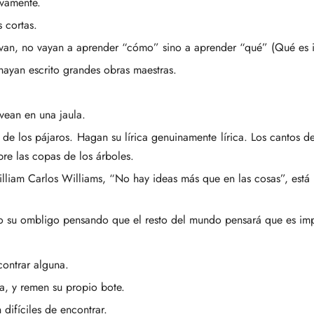
ivamente.
 cortas.
i van, no vayan a aprender “cómo” sino a aprender “qué” (Qué es i
hayan escrito grandes obras maestras.
 vean en una jaula.
de los pájaros. Hagan su lírica genuinamente lírica. Los cantos 
re las copas de los árboles.
liam Carlos Williams, “No hay ideas más que en las cosas”, está b
o su ombligo pensando que el resto del mundo pensará que es imp
contrar alguna.
ua, y remen su propio bote.
difíciles de encontrar.