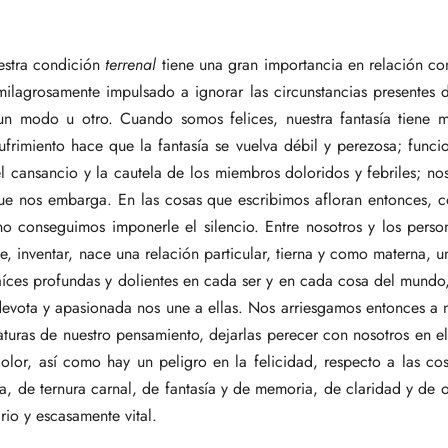
uestra condición
terrenal
tiene una gran importancia en relación co
ilagrosamente impulsado a ignorar las circunstancias presentes d
e un modo u otro. Cuando somos felices, nuestra fantasía tiene 
frimiento hace que la fantasía se vuelva débil y perezosa; func
 cansancio y la cautela de los miembros doloridos y febriles; nos 
que nos embarga. En las cosas que escribimos afloran entonces, 
no conseguimos imponerle el silencio. Entre nosotros y los perso
te, inventar, nace una relación particular, tierna y como materna, 
 raíces profundas y dolientes en cada ser y en cada cosa del mun
devota y apasionada nos une a ellas. Nos arriesgamos entonces a 
iaturas de nuestro pensamiento, dejarlas perecer con nosotros en el
dolor, así como hay un peligro en la felicidad, respecto a las c
a, de ternura carnal, de fantasía y de memoria, de claridad y de
rio y escasamente vital.