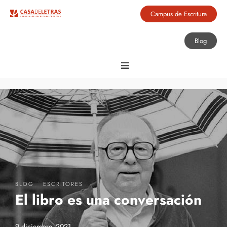
Campus de Escritura
Blog
·
BLOG
ESCRITORES
El libro es una conversación
9 diciembre, 2021