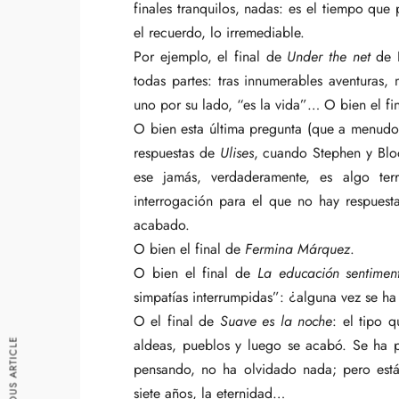
finales tranquilos, nadas: es el tiempo que 
el recuerdo, lo irremediable.
Por ejemplo, el final de
Under the net
de I
todas partes: tras innumerables aventuras,
uno por su lado, “es la vida”… O bien el fi
O bien esta última pregunta (que a menudo 
respuestas de
Ulises
, cuando Stephen y Blo
ese jamás, verdaderamente, es algo terr
interrogación para el que no hay respuest
acabado.
O bien el final de
Fermina Márquez
.
O bien el final de
La educación sentimen
simpatías interrumpidas”: ¿alguna vez se h
O el final de
Suave es la noche
: el tipo 
aldeas, pueblos y luego se acabó. Se ha p
PREVIOUS ARTICLE
pensando, no ha olvidado nada; pero está 
siete años, la eternidad…