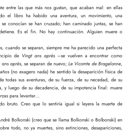
te entre las que más nos gustan, que acaban mal: en ellas
do el libro ha habido una aventura, un movimiento, una
 se conocían se han cruzado; han caminado juntas, se han
tiene. Es el fin. No hay continuación. Alguien muere o
os
, cuando se separan, siempre me ha parecido una perfecta
rincipio de
Vingt ans après
–se vuelven a encontrar como
t ans après
, se separan de nuevo;
Le Vicomte de Bragelonne
,
años (no exagero nada) he sentido la desaparición física de
e todas sus aventuras, de su fuerza, de su necedad, de su
a, y luego de su decadencia, de su impotencia final: muere
erzas para levantar…
do bruto. Creo que lo sentiría igual si leyera la muerte de
ndré Bolkonski (creo que se llama Bolkonski o Bolbonski) en
sobre todo, no ya muertes, sino extinciones, desapariciones,