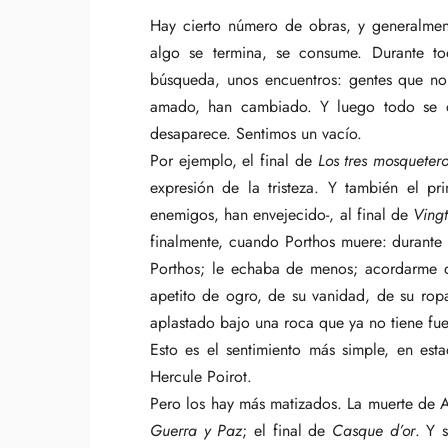
Hay cierto número de obras, y generalmen
algo se termina, se consume. Durante to
búsqueda, unos encuentros: gentes que no
amado, han cambiado. Y luego todo se de
desaparece. Sentimos un vacío.
Por ejemplo, el final de
Los tres mosqueter
expresión de la tristeza. Y también el p
enemigos, han envejecido-, al final de
Ving
finalmente, cuando Porthos muere: durante 
Porthos; le echaba de menos; acordarme d
apetito de ogro, de su vanidad, de su rop
aplastado bajo una roca que ya no tiene fu
Esto es el sentimiento más simple, en esta
Hercule Poirot.
Pero los hay más matizados. La muerte de A
Guerra y Paz
; el final de
Casque d’or
. Y 