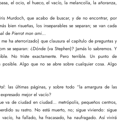
pasa, el ocio, el hueco, el vacío, la melancolía, la añoranza,
ris Murdoch, que acabo de buscar, y de no encontrar, por
 más bien risueñas, los inseparables se separan; se van cada
nal de
Pierrot mon ami
…
me ha aterrorizado) que clausura el capítulo de preguntas y
om se separan: ¿Dónde (va Stephen)? Jamás lo sabremos. Y
ible. No triste exactamente. Pero terrible. Un punto de
a posible. Algo que no se abre sobre cualquier cosa. Algo
tal
: las últimas páginas, y sobre todo “la amargura de las
a expresado mejor el vacío?
que va de ciudad en ciudad… metrópolis, pequeños centros,
erdido su rastro. No está muerto, no; sigue viviendo: sigue
vacío, ha fallado, ha fracasado, ha naufragado. Así vivirá