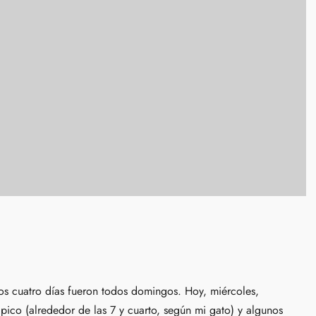
os cuatro días fueron todos domingos. Hoy, miércoles,
 pico (alrededor de las 7 y cuarto, según mi gato) y algunos